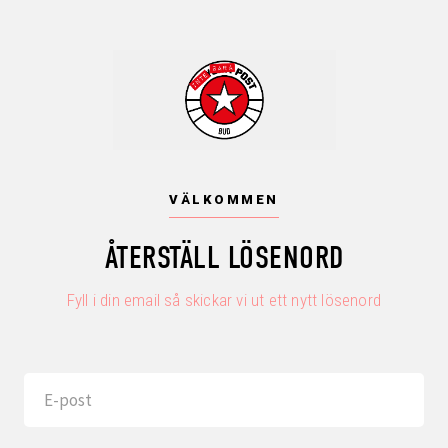
VÄLKOMMEN
ÅTERSTÄLL LÖSENORD
Fyll i din email så skickar vi ut ett nytt lösenord